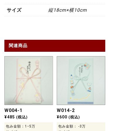
サイズ
縦18cm×横10cm
関連商品
W004-1
W014-2
¥
485
¥
600
(税込)
(税込)
包み金額：1ｰ5万
包み金額： -3万