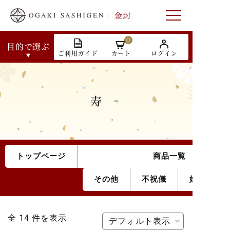
0
目的で選ぶ
ご利用ガイド
カート
ログイン
寿
トップページ
商品一覧
その他
不祝儀
婚礼
全 14 件を表示